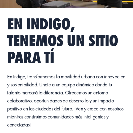
EN INDIGO,
TENEMOS UN SITIO
PARA TÍ
En Indigo,
transformamos
la
movilidad
urbana
con
innovación
y
sostenibilidad
.
Únete
a un
equipo
dinámico
donde
tu
talento
marcará
la
diferencia
.
Ofrecemos
un
entorno
colaborativo
,
oportunidades
de
desarrollo
y un
impacto
positivo
en las
ciudades
del
futuro
. ¡Ven y
crece
con
nosotros
mientras
construimos
comunidades
más
inteligentes
y
conectadas
!