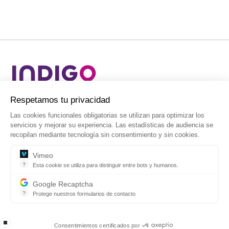
cidad
Líder mundial en aparcamientos, movilidad
gatorias se utilizan para optimizar los
individual y servicios urbanos.
riencia. Las estadísticas de audiencia se
ía sin consentimiento y sin cookies.
ara distinguir entre bots y humanos.
za para distinguir bots de humanos y aplicar correctamente la limitación de ve
a
arios de contacto
Aviso Legal
Condiciones de uso
Política de privacidad
u sitio web contra fraude y abuso sin generar fricciones.
Gestión de cookies
Política de gestión
Procedimiento Ley 2/2023
s certificados por
® Grupo INDIGO - Todos los derechos reservados