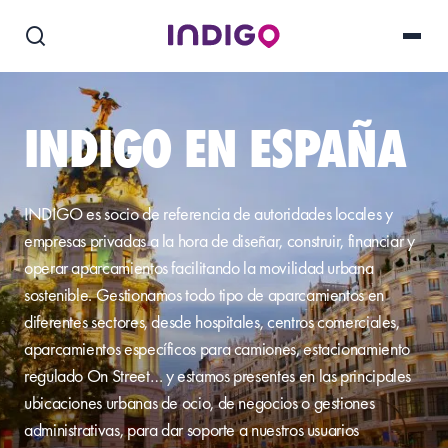
INDIGO EN ESPAÑA
INDIGO es socio de referencia de autoridades locales y
empresas privadas a la hora de diseñar, construir, financiar y
operar aparcamientos facilitando la movilidad urbana
sostenible. Gestionamos todo tipo de aparcamientos en
diferentes sectores, desde hospitales, centros comerciales,
aparcamientos específicos para camiones, estacionamiento
regulado On Street… y estamos presentes en las principales
ubicaciones urbanas de ocio, de negocios o gestiones
administrativas, para dar soporte a nuestros usuarios