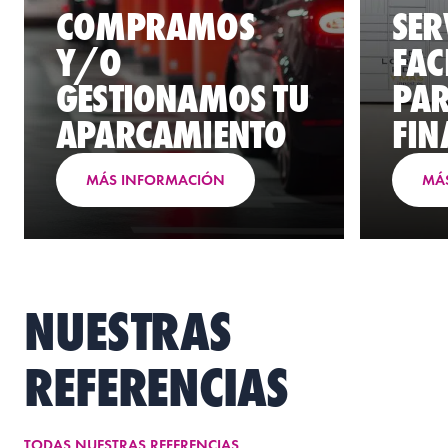
COMPRAMOS
SER
Y/O
FAC
GESTIONAMOS TU
PAR
APARCAMIENTO
FIN
MÁS INFORMACIÓN
MÁ
NUESTRAS
REFERENCIAS
TODAS NUESTRAS REFERENCIAS