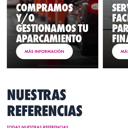
COMPRAMOS
SER
Y/O
FAC
GESTIONAMOS TU
PAR
APARCAMIENTO
FIN
MÁS INFORMACIÓN
MÁ
NUESTRAS
REFERENCIAS
TODAS NUESTRAS REFERENCIAS