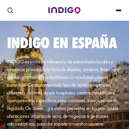
INDIGO EN ESPAÑA
INDIGO es socio de referencia de autoridades locales y
empresas privadas a la hora de diseñar, construir, financiar y
operar aparcamientos facilitando la movilidad urbana
sostenible. Gestionamos todo tipo de aparcamientos en
diferentes sectores, desde hospitales, centros comerciales,
aparcamientos específicos para camiones, estacionamiento
regulado On Street… y estamos presentes en las principales
ubicaciones urbanas de ocio, de negocios o gestiones
administrativas, para dar soporte a nuestros usuarios