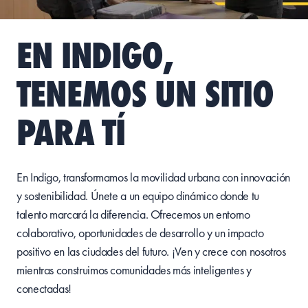
EN INDIGO,
TENEMOS UN SITIO
PARA TÍ
En Indigo,
transformamos
la
movilidad
urbana
con
innovación
y
sostenibilidad
.
Únete
a un
equipo
dinámico
donde
tu
talento
marcará
la
diferencia
.
Ofrecemos
un
entorno
colaborativo
,
oportunidades
de
desarrollo
y un
impacto
positivo
en las
ciudades
del
futuro
. ¡Ven y
crece
con
nosotros
mientras
construimos
comunidades
más
inteligentes
y
conectadas
!