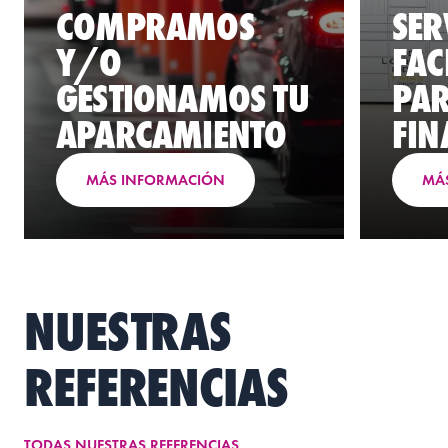
COMPRAMOS
SER
Y/O
FAC
GESTIONAMOS TU
PAR
APARCAMIENTO
FIN
MÁS INFORMACIÓN
MÁ
NUESTRAS
REFERENCIAS
TODAS NUESTRAS REFERENCIAS