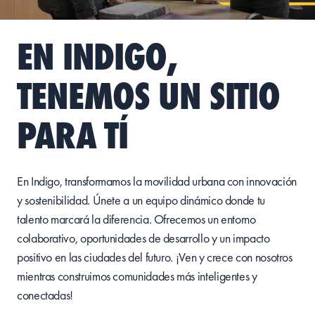
EN INDIGO,
TENEMOS UN SITIO
PARA TÍ
En Indigo,
transformamos
la
movilidad
urbana
con
innovación
y
sostenibilidad
.
Únete
a un
equipo
dinámico
donde
tu
talento
marcará
la
diferencia
.
Ofrecemos
un
entorno
colaborativo
,
oportunidades
de
desarrollo
y un
impacto
positivo
en las
ciudades
del
futuro
. ¡Ven y
crece
con
nosotros
mientras
construimos
comunidades
más
inteligentes
y
conectadas
!