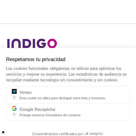
u privacidad
Líder mundial en aparcamientos, movilidad
onales obligatorias se utilizan para optimizar los
individual y servicios urbanos.
rar su experiencia. Las estadísticas de audiencia se
te tecnología sin consentimiento y sin cookies.
 se utiliza para distinguir entre bots y humanos.
ie se utiliza para distinguir bots de humanos y aplicar correctamente la limit
Recaptcha
estros formularios de contacto
Aviso Legal
Condiciones de uso
Política de privacidad
 protege su sitio web contra fraude y abuso sin generar fricciones.
Gestión de cookies
Política de gestión
Procedimiento Ley 2/2023
nsentimientos certificados por
® Grupo INDIGO - Todos los derechos reservados