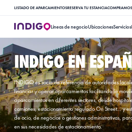
LISTADO DE APARCAMIENTOS
RESERVA TU ESTANCIA
COMPRAMOS 
Líneas de negocio
Ubicaciones
Servicios
INDIGO EN ESPA
INDIGO es socio de referencia de autoridades locales
financiar y operar aparcamientos facilitando la movi
aparcamientos en diferentes sectores, desde hospital
camiones, estacionamiento regulado On Street… y est
de ocio, de negocios o gestiones administrativas, par
en sus necesidades de estacionamiento.